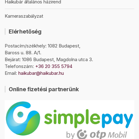
Haikubár általános házirend
Kameraszabályzat
Elérhetőség
Postacím/székhely: 1082 Budapest,
Baross u. 88. A/1.
Bejárat: 1086 Budapest, Magdolna utca 3.
Telefonszám:
+36 20 355 5794
Email:
haikubar@haikubar.hu
Online fizetési partnerünk