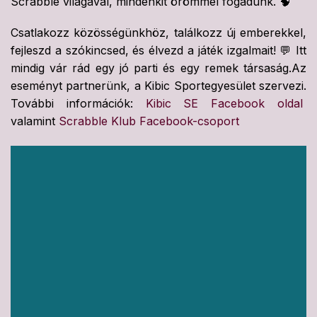
Scrabble világával, mindenkit örömmel fogadunk. 🧠
Csatlakozz közösségünkhöz, találkozz új emberekkel,
fejleszd a szókincsed, és élvezd a játék izgalmait! 💬 Itt
mindig vár rád egy jó parti és egy remek társaság.Az
eseményt partnerünk, a Kibic Sportegyesület szervezi.
További információk:
Kibic SE Facebook oldal
valamint
Scrabble Klub Facebook-csoport
Videólejátszó