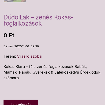
DúdolLak – zenés Kokas-
foglalkozások
0
Ft
Dátum: 2025.11.06. 09:30
Terem:
Vrazilo szobái
Kokas Klára – féle zenés foglalkozások Babák,
Mamák, Papák, Gyerekek & Játékoskedvű Érdeklődők
számára
Jelentkezés