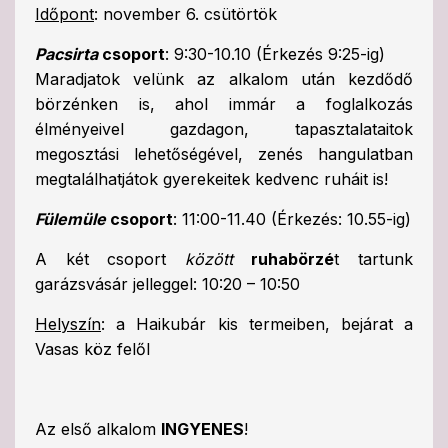
Időpont
: november 6. csütörtök
Pacsirta
csoport
: 9:30-10.10 (Érkezés 9:25-ig)
Maradjatok velünk az alkalom után kezdődő
börzénken is, ahol immár a foglalkozás
élményeivel gazdagon, tapasztalataitok
megosztási lehetőségével, zenés hangulatban
megtalálhatjátok gyerekeitek kedvenc ruháit is!
Fülemüle
csoport
: 11:00-11.40 (Érkezés: 10.55-ig)
A két csoport
között
ruhabörzé
t tartunk
garázsvásár jelleggel: 10:20 – 10:50
Helyszín
: a Haikubár kis termeiben, bejárat a
Vasas köz felől
Az első alkalom
INGYENES
!