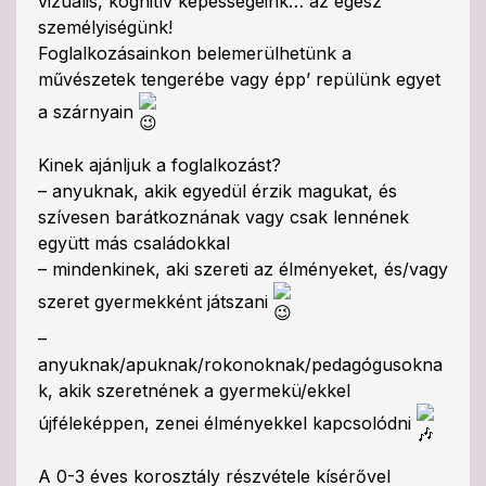
vizuális, kognitív képességeink… az egész
személyiségünk!
Foglalkozásainkon belemerülhetünk a
művészetek tengerébe vagy épp’ repülünk egyet
a szárnyain
Kinek ajánljuk a foglalkozást?
– anyuknak, akik egyedül érzik magukat, és
szívesen barátkoznának vagy csak lennének
együtt más családokkal
– mindenkinek, aki szereti az élményeket, és/vagy
szeret gyermekként játszani
–
anyuknak/apuknak/rokonoknak/pedagógusokna
k, akik szeretnének a gyermekü/ekkel
újféleképpen, zenei élményekkel kapcsolódni
A 0-3 éves korosztály részvétele kísérővel