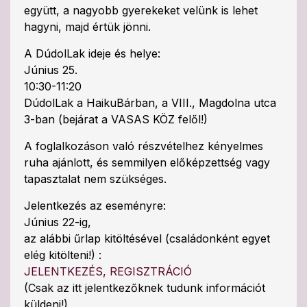
együtt, a nagyobb gyerekeket velünk is lehet
hagyni, majd értük jönni.
A DúdolLak ideje és helye:
Június 25.
10:30-11:20
DúdolLak a HaikuBárban, a VIII., Magdolna utca
3-ban (bejárat a VASAS KÖZ felől!)
A foglalkozáson való részvételhez kényelmes
ruha ajánlott, és semmilyen előképzettség vagy
tapasztalat nem szükséges.
Jelentkezés az eseményre:
Június 22-ig,
az alábbi űrlap kitöltésével (családonként egyet
elég kitölteni!) :
JELENTKEZÉS, REGISZTRÁCIÓ
(Csak az itt jelentkezőknek tudunk információt
küldeni!)