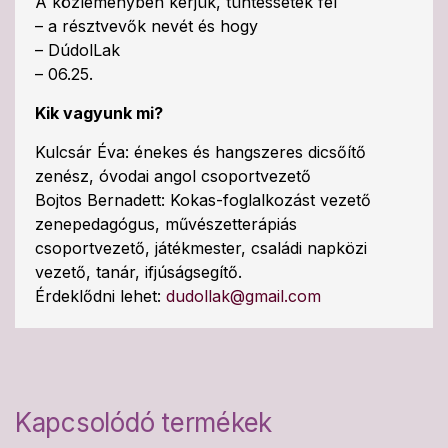
A közleményben kérjük, tüntessétek fel
– a résztvevők nevét és hogy
– DúdolLak
– 06.25.
Kik vagyunk mi?
Kulcsár Éva: énekes és hangszeres dicsőítő
zenész, óvodai angol csoportvezető
Bojtos Bernadett: Kokas-foglalkozást vezető
zenepedagógus, művészetterápiás
csoportvezető, játékmester, családi napközi
vezető, tanár, ifjúságsegítő.
Érdeklődni lehet:
dudollak@gmail.com
Kapcsolódó termékek