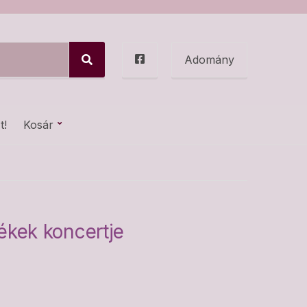
Adomány
S
e
a
r
c
t!
Kosár
h
kek koncertje