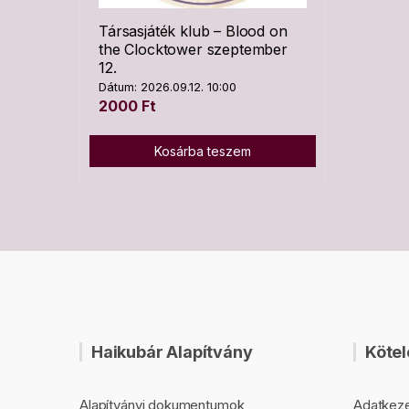
Társasjáték klub – Blood on
the Clocktower szeptember
12.
Dátum: 2026.09.12. 10:00
2000
Ft
Kosárba teszem
Haikubár Alapítvány
Kötel
Alapítványi dokumentumok
Adatkeze