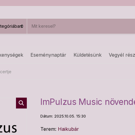
S
e
a
r
c
h
kenységek
Eseménynaptár
Küldetésünk
Vegyél rész
p
r
o
certje
d
u
c
t
s
ImPulzus Music növendé
:
Dátum: 2025.10.05. 15:30
Terem:
Haikubár