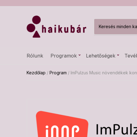
C
a
t
e
g
Rólunk
Programok
Lehetőségek
Tevé
o
r
y
Kezdőlap
/
Program
/ ImPulzus Music növendékek kon
n
a
m
e