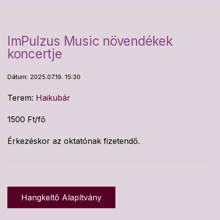
ImPulzus Music növendékek
koncertje
Dátum: 2025.07.19. 15:30
Terem:
Haikubár
1500 Ft/fő
Érkezéskor az oktatónak fizetendő.
Hangkeltő Alapítvány