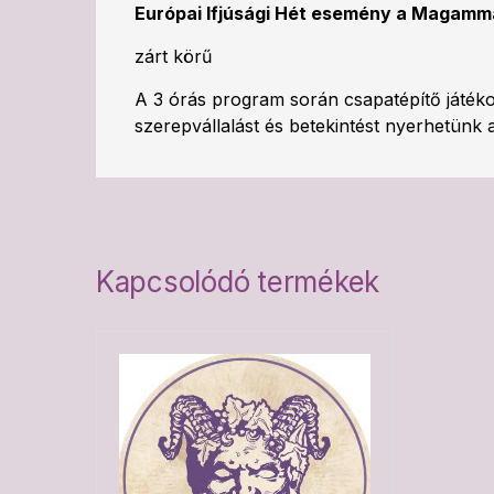
Európai Ifjúsági Hét esemény a Magamm
zárt körű
A 3 órás program során csapatépítő játéko
szerepvállalást és betekintést nyerhetünk 
Kapcsolódó termékek