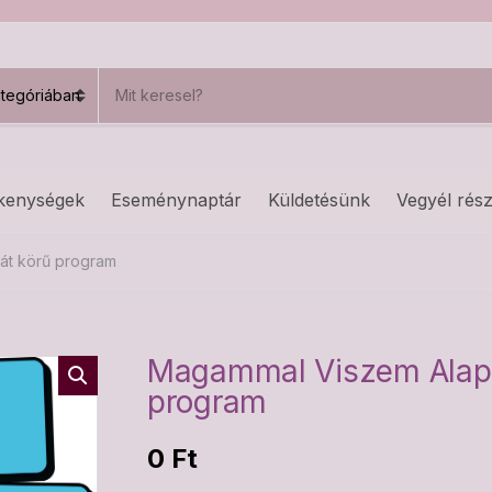
S
e
a
r
c
h
kenységek
Eseménynaptár
Küldetésünk
Vegyél rész
p
r
o
át körű program
d
u
c
t
s
Magammal Viszem Alapít
:
program
0
Ft