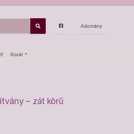
Adomány
S
e
a
r
c
t!
Kosár
h
vány – zát körű