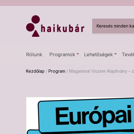
C
a
t
e
g
Rólunk
Programok
Lehetőségek
Tevé
o
r
y
Kezdőlap
/
Program
/ Magammal Viszem Alapítvány – z
n
a
m
e