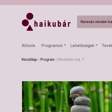
C
a
t
e
g
Rólunk
Programok
Lehetőségek
Tevé
o
r
y
Kezdőlap
/
Program
/ Meditálás máj. 7.
n
a
m
e