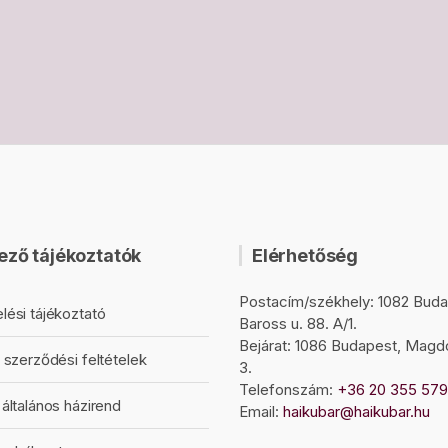
ező tájékoztatók
Elérhetőség
Postacím/székhely: 1082 Buda
lési tájékoztató
Baross u. 88. A/1.
Bejárat: 1086 Budapest, Magd
 szerződési feltételek
3.
Telefonszám:
+36 20 355 57
általános házirend
Email:
haikubar@haikubar.hu