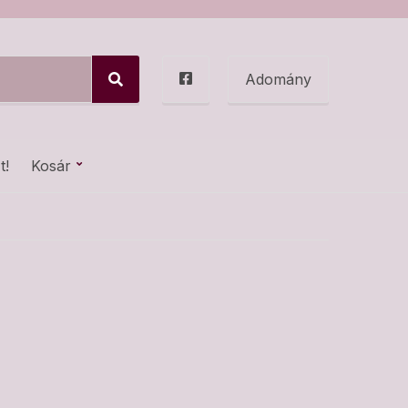
Adomány
S
e
a
r
c
t!
Kosár
h