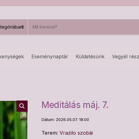
S
e
a
r
c
h
kenységek
Eseménynaptár
Küldetésünk
Vegyél rész
p
r
o
d
u
c
t
s
Meditálás máj. 7.
:
Dátum: 2026.05.07. 18:00
Terem:
Vrazilo szobái