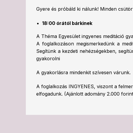
Gyere és próbáld ki nálunk! Minden csütö
18:00 órától bárkinek
A Théma Egyesület ingyenes meditáció gya
A foglalkozáson megismerkedünk a meditá
Segítünk a kezdeti nehézségekben, segítün
gyakorolni
A gyakorlásra mindenkit szívesen várunk.
A foglalkozás INGYENES, viszont a felme
elfogadunk. (Ajánlott adomány 2.000 forint