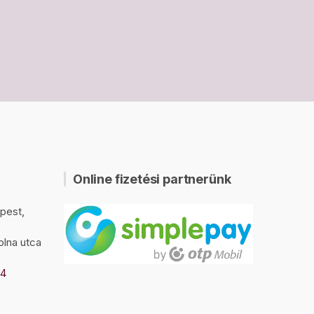
Online fizetési partnerünk
pest,
olna utca
94