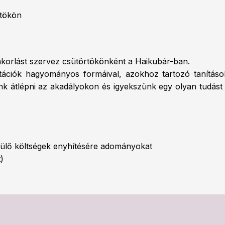
rtökön
korlást szervez csütörtökönként a Haikubár-ban.
ciók hagyományos formáival, azokhoz tartozó tanításokk
k átlépni az akadályokon és igyekszünk egy olyan tudást á
rülő költségek enyhítésére adományokat
)