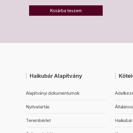
Kosárba teszem
Haikubár Alapítvány
Kötel
Alapítványi dokumentumok
Adatkeze
Nyitvatartás
Általános
Terembérlet
Haikubár 