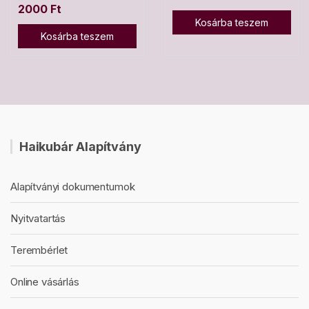
2000
Ft
Kosárba teszem
Kosárba teszem
Haikubár Alapítvány
Alapítványi dokumentumok
Nyitvatartás
Terembérlet
Online vásárlás