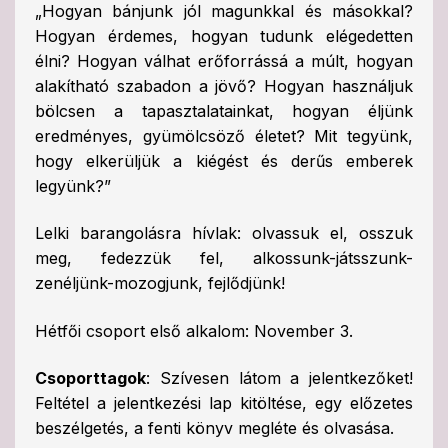
„Hogyan bánjunk jól magunkkal és másokkal?
Hogyan érdemes, hogyan tudunk elégedetten
élni? Hogyan válhat erőforrássá a múlt, hogyan
alakítható szabadon a jövő? Hogyan használjuk
bölcsen a tapasztalatainkat, hogyan éljünk
eredményes, gyümölcsöző életet? Mit tegyünk,
hogy elkerüljük a kiégést és derűs emberek
legyünk?”
Lelki barangolásra hívlak: olvassuk el, osszuk
meg, fedezzük fel, alkossunk-játsszunk-
zenéljünk-mozogjunk, fejlődjünk!
Hétfői csoport első alkalom: November 3.
Csoporttagok
: Szívesen látom a jelentkezőket!
Feltétel a jelentkezési lap kitöltése, egy előzetes
beszélgetés, a fenti könyv megléte és olvasása.