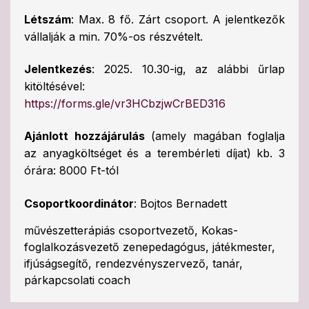
Létszám
: Max. 8 fő. Zárt csoport. A jelentkezők
vállalják a min. 70%-os részvételt.
Jelentkezés
: 2025. 10.30-ig, az alábbi űrlap
kitöltésével:
https://forms.gle/vr3HCbzjwCrBED316
Ajánlott hozzájárulás
(amely magában foglalja
az anyagköltséget és a terembérleti díjat) kb. 3
órára: 8000 Ft-tól
Csoportkoordinátor
: Bojtos Bernadett
művészetterápiás csoportvezető, Kokas-
foglalkozásvezető zenepedagógus, játékmester,
ifjúságsegítő, rendezvényszervező, tanár,
párkapcsolati coach