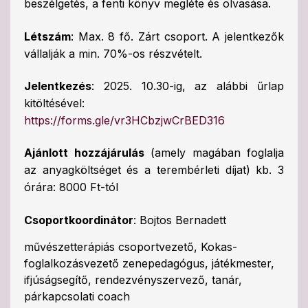
beszélgetés, a fenti könyv megléte és olvasása.
Létszám
: Max. 8 fő. Zárt csoport. A jelentkezők
vállalják a min. 70%-os részvételt.
Jelentkezés
: 2025. 10.30-ig, az alábbi űrlap
kitöltésével:
https://forms.gle/vr3HCbzjwCrBED316
Ajánlott hozzájárulás
(amely magában foglalja
az anyagköltséget és a terembérleti díjat) kb. 3
órára: 8000 Ft-tól
Csoportkoordinátor
: Bojtos Bernadett
művészetterápiás csoportvezető, Kokas-
foglalkozásvezető zenepedagógus, játékmester,
ifjúságsegítő, rendezvényszervező, tanár,
párkapcsolati coach