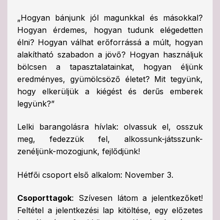
„Hogyan bánjunk jól magunkkal és másokkal?
Hogyan érdemes, hogyan tudunk elégedetten
élni? Hogyan válhat erőforrássá a múlt, hogyan
alakítható szabadon a jövő? Hogyan használjuk
bölcsen a tapasztalatainkat, hogyan éljünk
eredményes, gyümölcsöző életet? Mit tegyünk,
hogy elkerüljük a kiégést és derűs emberek
legyünk?”
Lelki barangolásra hívlak: olvassuk el, osszuk
meg, fedezzük fel, alkossunk-játsszunk-
zenéljünk-mozogjunk, fejlődjünk!
Hétfői csoport első alkalom: November 3.
Csoporttagok
: Szívesen látom a jelentkezőket!
Feltétel a jelentkezési lap kitöltése, egy előzetes