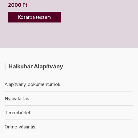
2000
Ft
Kosárba teszem
Haikubár Alapítvány
Alapítványi dokumentumok
Nyitvatartás
Terembérlet
Online vásárlás