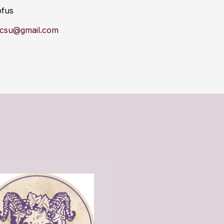
ófus
lcsu@gmail.com