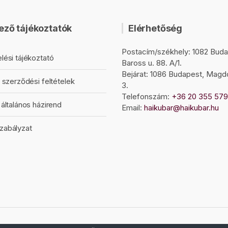
ező tájékoztatók
Elérhetőség
Postacím/székhely: 1082 Buda
lési tájékoztató
Baross u. 88. A/1.
Bejárat: 1086 Budapest, Magd
 szerződési feltételek
3.
Telefonszám:
+36 20 355 57
általános házirend
Email:
haikubar@haikubar.hu
zabályzat