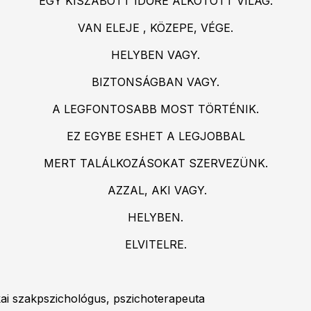
EGY KISZABOTT IDŐRE ALKOTOTT VILÁG.
VAN ELEJE , KÖZEPE, VÉGE.
HELYBEN VAGY.
BIZTONSÁGBAN VAGY.
A LEGFONTOSABB MOST TÖRTÉNIK.
EZ EGYBE ESHET A LEGJOBBAL
MERT TALÁLKOZÁSOKAT SZERVEZÜNK.
AZZAL, AKI VAGY.
HELYBEN.
ELVITELRE.
kai szakpszichológus, pszichoterapeuta