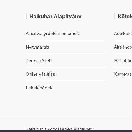
Haikubár Alapítvány
Kötel
Alapítványi dokumentumok
Adatkeze
Nyitvatartás
Általános
Terembérlet
Haikubár 
Online vásárlás
Kameras
Lehetőségek
Haikubár a Közösségért Alapítvány