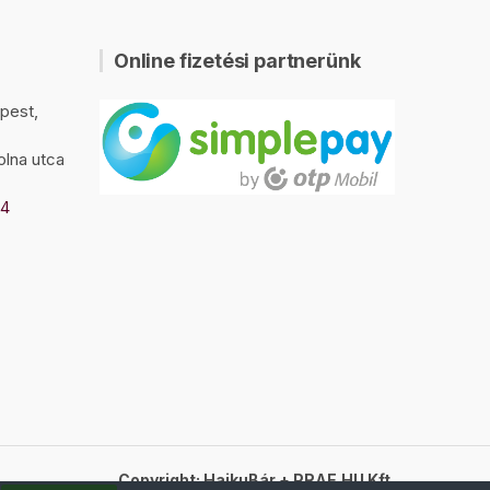
Online fizetési partnerünk
pest,
olna utca
94
Copyright: HaikuBár + PRAE.HU Kft.