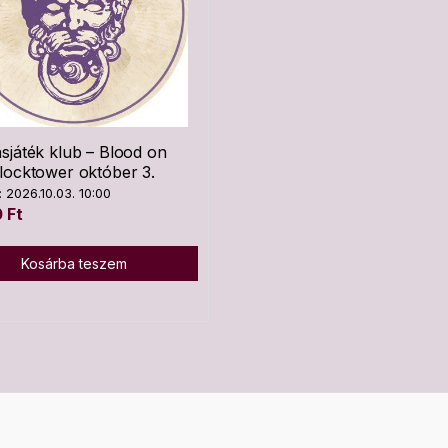
sjáték klub – Blood on
locktower október 3.
 2026.10.03. 10:00
0
Ft
Kosárba teszem