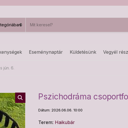
S
e
a
r
c
h
kenységek
Eseménynaptár
Küldetésünk
Vegyél rész
p
r
o
 jún. 6.
d
u
c
t
s
Pszichodráma csoportfog
:
Dátum: 2026.06.06. 10:00
Terem:
Haikubár