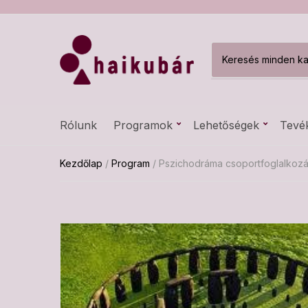
C
a
t
e
g
Rólunk
Programok
Lehetőségek
Tevé
o
r
y
Kezdőlap
/
Program
/ Pszichodráma csoportfoglalkozás
n
a
m
e