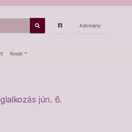
Adomány
S
e
a
r
c
t!
Kosár
h
lalkozás jún. 6.