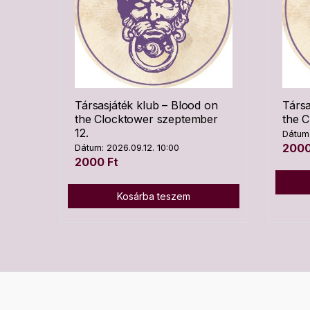
Társasjáték klub – Blood on
Társa
the Clocktower szeptember
the C
12.
Dátum:
200
Dátum: 2026.09.12. 10:00
2000
Ft
Kosárba teszem