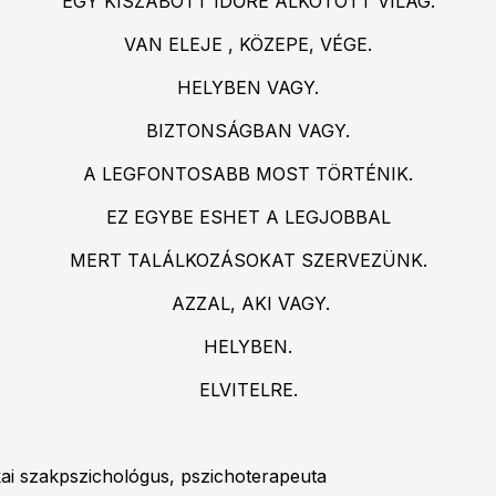
EGY KISZABOTT IDŐRE ALKOTOTT VILÁG.
VAN ELEJE , KÖZEPE, VÉGE.
HELYBEN VAGY.
BIZTONSÁGBAN VAGY.
A LEGFONTOSABB MOST TÖRTÉNIK.
EZ EGYBE ESHET A LEGJOBBAL
MERT TALÁLKOZÁSOKAT SZERVEZÜNK.
AZZAL, AKI VAGY.
HELYBEN.
ELVITELRE.
kai szakpszichológus, pszichoterapeuta