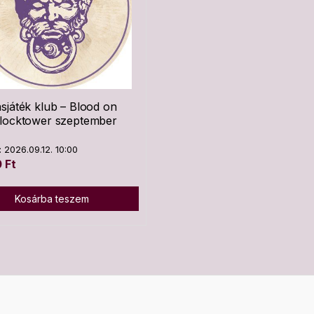
sjáték klub – Blood on
Clocktower szeptember
 2026.09.12. 10:00
0
Ft
Kosárba teszem