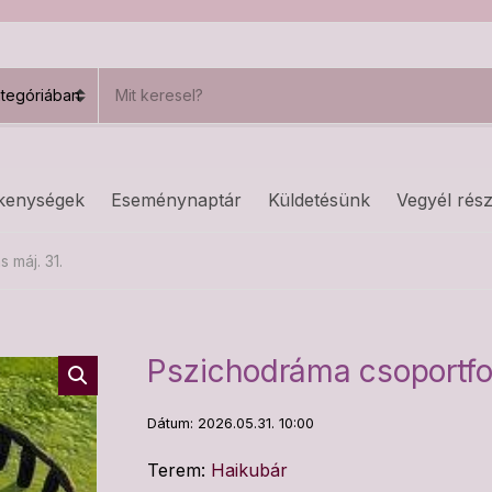
S
e
a
r
c
h
kenységek
Eseménynaptár
Küldetésünk
Vegyél rész
p
r
o
 máj. 31.
d
u
c
t
s
Pszichodráma csoportfog
:
Dátum: 2026.05.31. 10:00
Terem:
Haikubár