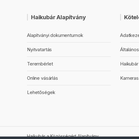
Haikubár Alapítvány
Kötel
Alapítványi dokumentumok
Adatkeze
Nyitvatartás
Általános
Terembérlet
Haikubár 
Online vásárlás
Kameras
Lehetőségek
Haikubár a Közösségért Alapítvány