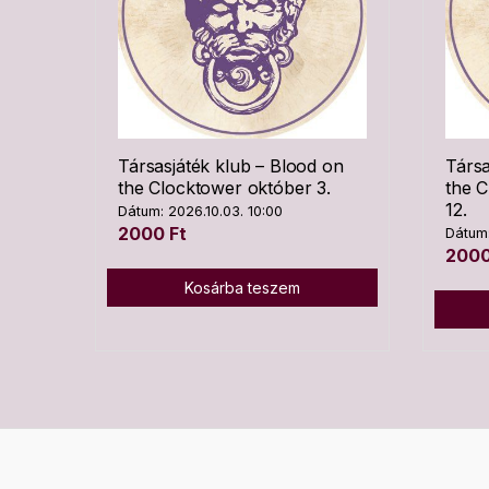
Társasjáték klub – Blood on
Társa
the Clocktower október 3.
the 
12.
Dátum: 2026.10.03. 10:00
2000
Ft
Dátum:
200
Kosárba teszem