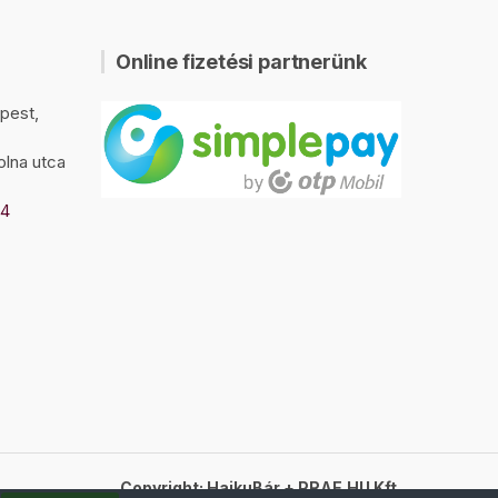
Online fizetési partnerünk
pest,
olna utca
94
Copyright: HaikuBár + PRAE.HU Kft.