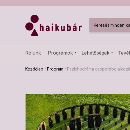
C
a
t
e
g
Rólunk
Programok
Lehetőségek
Tevé
o
r
y
Kezdőlap
/
Program
/ Pszichodráma csoportfoglalkozás
n
a
m
e