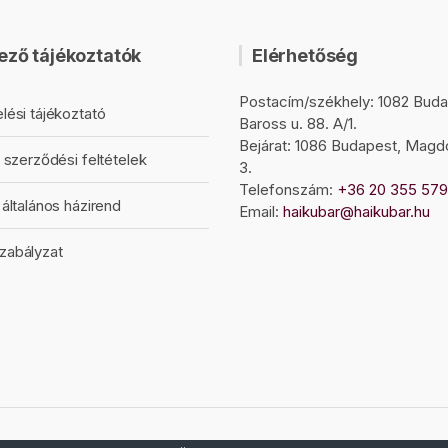
ező tájékoztatók
Elérhetőség
Postacím/székhely: 1082 Buda
lési tájékoztató
Baross u. 88. A/1.
Bejárat: 1086 Budapest, Magd
 szerződési feltételek
3.
Telefonszám:
+36 20 355 57
általános házirend
Email:
haikubar@haikubar.hu
zabályzat