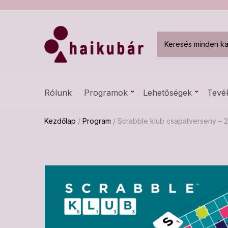
C
a
t
e
g
Rólunk
Programok
Lehetőségek
Tevé
o
r
y
Kezdőlap
/
Program
/ Scrabble klub csapatverseny – 2
n
a
m
e