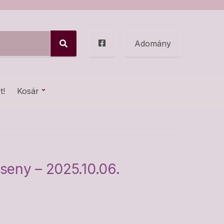
Adomány
S
e
a
r
c
t!
Kosár
h
seny – 2025.10.06.