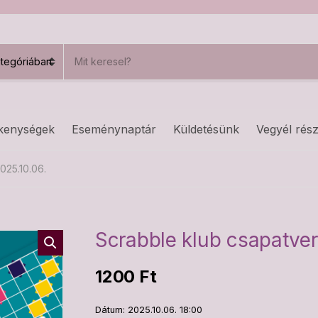
S
e
a
r
c
h
kenységek
Eseménynaptár
Küldetésünk
Vegyél rész
p
r
o
025.10.06.
d
u
c
t
s
Scrabble klub csapatver
:
1200
Ft
Dátum: 2025.10.06. 18:00