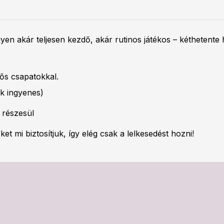
gyen akár teljesen kezdő, akár rutinos játékos – kéthetent
fős csapatokkal.
ak ingyenes)
 részesül
t mi biztosítjuk, így elég csak a lelkesedést hozni!