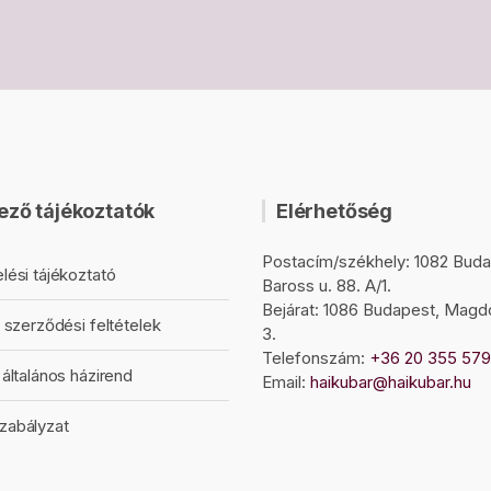
ező tájékoztatók
Elérhetőség
Postacím/székhely: 1082 Buda
lési tájékoztató
Baross u. 88. A/1.
Bejárat: 1086 Budapest, Magd
 szerződési feltételek
3.
Telefonszám:
+36 20 355 57
általános házirend
Email:
haikubar@haikubar.hu
zabályzat