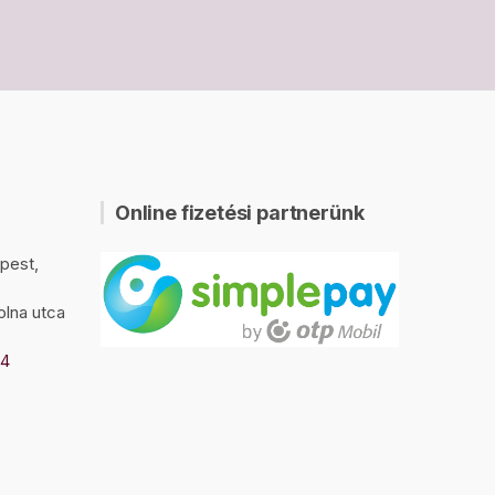
Online fizetési partnerünk
pest,
olna utca
94