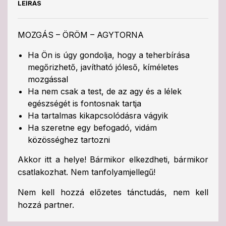
LEÍRÁS
MOZGÁS – ÖRÖM – AGYTORNA
Ha Ön is úgy gondolja, hogy a teherbírása
megőrizhető, javítható jóleső, kíméletes
mozgással
Ha nem csak a test, de az agy és a lélek
egészségét is fontosnak tartja
Ha tartalmas kikapcsolódásra vágyik
Ha szeretne egy befogadó, vidám
közösséghez tartozni
Akkor itt a helye! Bármikor elkezdheti, bármikor
csatlakozhat. Nem tanfolyamjellegű!
Nem kell hozzá előzetes tánctudás, nem kell
hozzá partner.