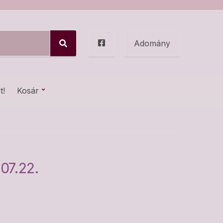
Adomány
S
e
a
r
c
t!
Kosár
h
07.22.