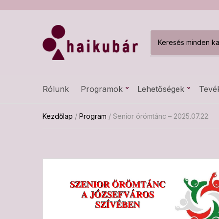
C
a
t
e
g
Rólunk
Programok
Lehetőségek
Tevé
o
r
y
Kezdőlap
/
Program
/ Senior örömtánc – 2025.07.22.
n
a
m
e