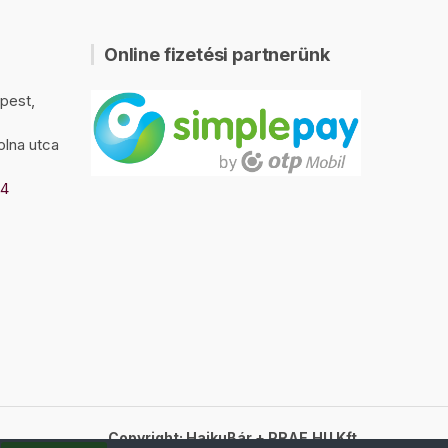
Online fizetési partnerünk
pest,
olna utca
94
Copyright: HaikuBár + PRAE.HU Kft.