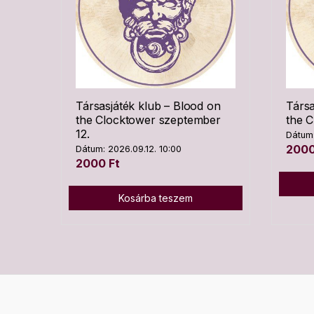
Társasjáték klub – Blood on
Társa
the Clocktower szeptember
the C
12.
Dátum:
200
Dátum: 2026.09.12. 10:00
2000
Ft
Kosárba teszem