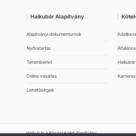
Haikubár Alapítvány
Kötel
Alapítványi dokumentumok
Adatkeze
Nyitvatartás
Általános
Terembérlet
Haikubár 
Online vásárlás
Kameras
Lehetőségek
Haikubár a Közösségért Alapítvány