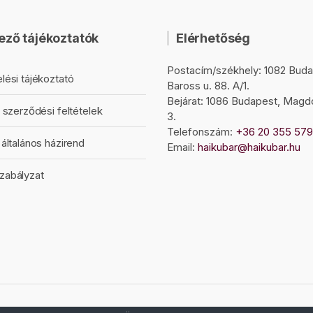
ező tájékoztatók
Elérhetőség
Postacím/székhely: 1082 Buda
lési tájékoztató
Baross u. 88. A/1.
Bejárat: 1086 Budapest, Magd
 szerződési feltételek
3.
Telefonszám:
+36 20 355 57
általános házirend
Email:
haikubar@haikubar.hu
zabályzat