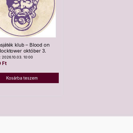
sjáték klub – Blood on
locktower október 3.
 2026.10.03. 10:00
0
Ft
Kosárba teszem