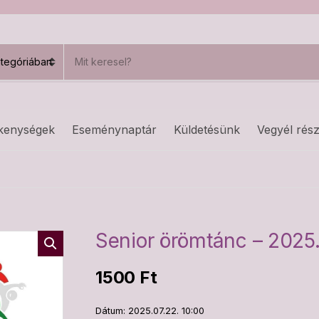
S
e
a
r
c
h
kenységek
Eseménynaptár
Küldetésünk
Vegyél rész
p
r
o
d
u
c
t
s
Senior örömtánc – 2025.
:
1500
Ft
Dátum: 2025.07.22. 10:00