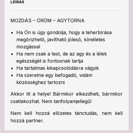
LEÍRÁS
MOZGÁS – ÖRÖM – AGYTORNA
Ha Ön is úgy gondolja, hogy a teherbírása
megőrizhető, javítható jóleső, kíméletes
mozgással
Ha nem csak a test, de az agy és a lélek
egészségét is fontosnak tartja
Ha tartalmas kikapcsolódásra vágyik
Ha szeretne egy befogadó, vidám
közösséghez tartozni
Akkor itt a helye! Bármikor elkezdheti, bármikor
csatlakozhat. Nem tanfolyamjellegű!
Nem kell hozzá előzetes tánctudás, nem kell
hozzá partner.