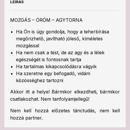
LEÍRÁS
MOZGÁS – ÖRÖM – AGYTORNA
Ha Ön is úgy gondolja, hogy a teherbírása
megőrizhető, javítható jóleső, kíméletes
mozgással
Ha nem csak a test, de az agy és a lélek
egészségét is fontosnak tartja
Ha tartalmas kikapcsolódásra vágyik
Ha szeretne egy befogadó, vidám
közösséghez tartozni
Akkor itt a helye! Bármikor elkezdheti, bármikor
csatlakozhat. Nem tanfolyamjellegű!
Nem kell hozzá előzetes tánctudás, nem kell
hozzá partner.