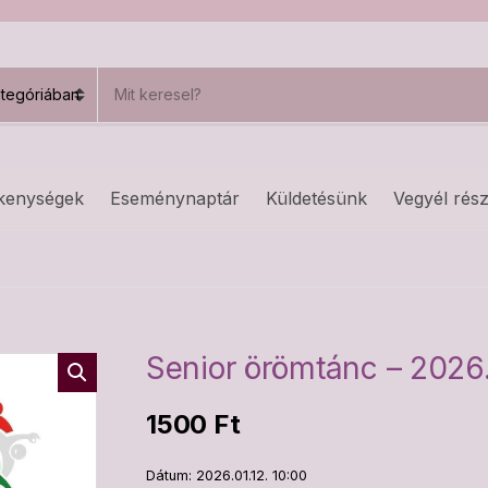
S
e
a
r
c
h
kenységek
Eseménynaptár
Küldetésünk
Vegyél rész
p
r
o
d
u
c
t
s
Senior örömtánc – 2026.
:
1500
Ft
Dátum: 2026.01.12. 10:00