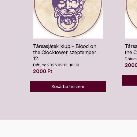
Társasjáték klub – Blood on
Társa
the Clocktower szeptember
the C
12.
Dátum:
200
Dátum: 2026.09.12. 10:00
2000
Ft
Kosárba teszem