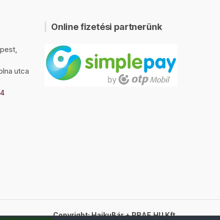
Online fizetési partnerünk
pest,
olna utca
94
Copyright: HaikuBár + PRAE.HU Kft.