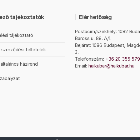
ező tájékoztatók
Elérhetőség
Postacím/székhely: 1082 Buda
lési tájékoztató
Baross u. 88. A/1.
Bejárat: 1086 Budapest, Magd
 szerződési feltételek
3.
Telefonszám:
+36 20 355 57
általános házirend
Email:
haikubar@haikubar.hu
zabályzat