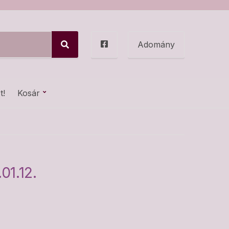
Adomány
S
e
a
r
c
t!
Kosár
h
01.12.