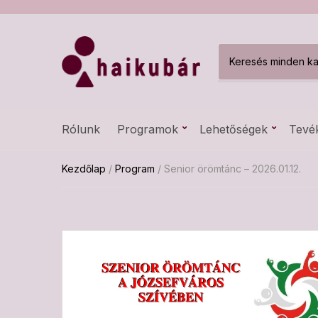
C
a
t
e
g
Rólunk
Programok
Lehetőségek
Tevé
o
r
y
Kezdőlap
/
Program
/ Senior örömtánc – 2026.01.12.
n
a
m
e