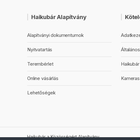
Haikubár Alapítvány
Kötel
Alapítványi dokumentumok
Adatkeze
Nyitvatartás
Általános
Terembérlet
Haikubár 
Online vásárlás
Kameras
Lehetőségek
Haikubár a Közösségért Alapítvány