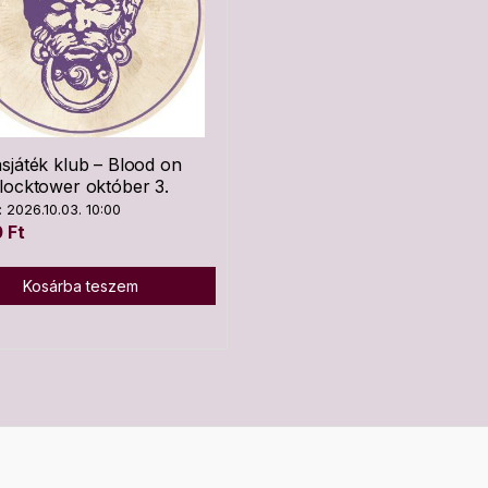
sjáték klub – Blood on
locktower október 3.
 2026.10.03. 10:00
0
Ft
Kosárba teszem