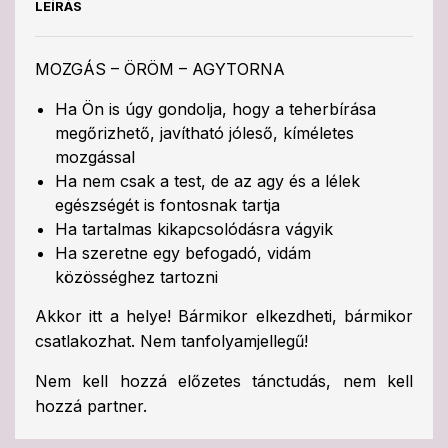
LEÍRÁS
MOZGÁS – ÖRÖM – AGYTORNA
Ha Ön is úgy gondolja, hogy a teherbírása
megőrizhető, javítható jóleső, kíméletes
mozgással
Ha nem csak a test, de az agy és a lélek
egészségét is fontosnak tartja
Ha tartalmas kikapcsolódásra vágyik
Ha szeretne egy befogadó, vidám
közösséghez tartozni
Akkor itt a helye! Bármikor elkezdheti, bármikor
csatlakozhat. Nem tanfolyamjellegű!
Nem kell hozzá előzetes tánctudás, nem kell
hozzá partner.