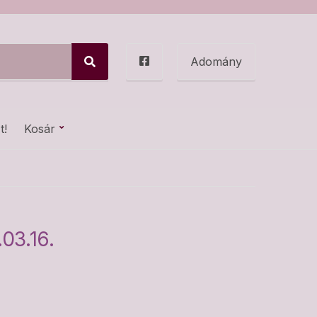
Adomány
S
e
a
r
c
t!
Kosár
h
03.16.