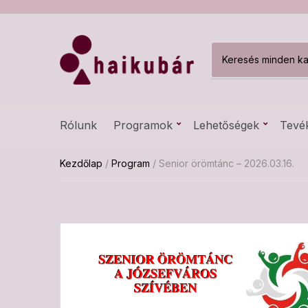
C
a
t
e
g
Rólunk
Programok
Lehetőségek
Tevé
o
r
y
Kezdőlap
/
Program
/ Senior örömtánc – 2026.03.16.
n
a
m
e