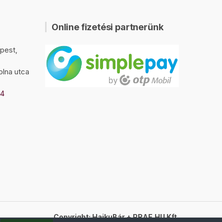
Online fizetési partnerünk
pest,
olna utca
94
Copyright: HaikuBár + PRAE.HU Kft.