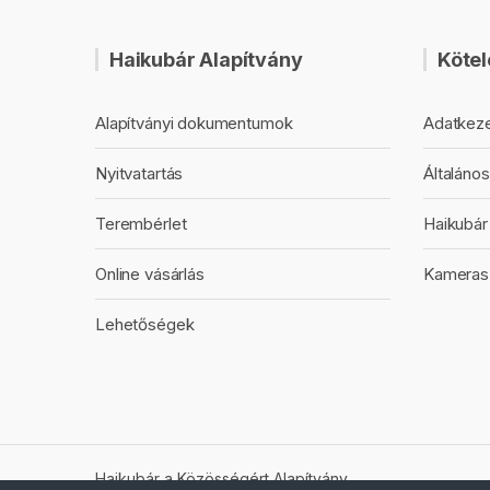
Haikubár Alapítvány
Kötel
Alapítványi dokumentumok
Adatkeze
Nyitvatartás
Általános
Terembérlet
Haikubár 
Online vásárlás
Kameras
Lehetőségek
Haikubár a Közösségért Alapítvány