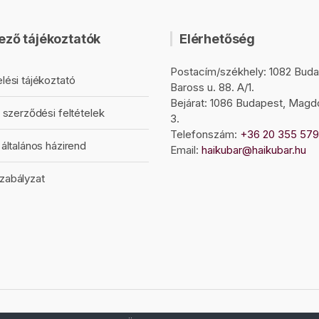
ező tájékoztatók
Elérhetőség
Postacím/székhely: 1082 Buda
lési tájékoztató
Baross u. 88. A/1.
Bejárat: 1086 Budapest, Magd
 szerződési feltételek
3.
Telefonszám:
+36 20 355 57
általános házirend
Email:
haikubar@haikubar.hu
zabályzat