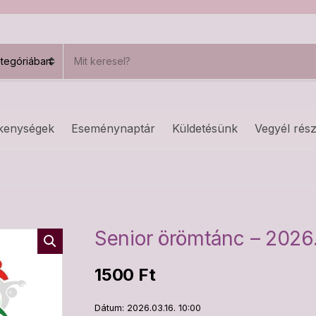
S
e
a
r
c
h
kenységek
Eseménynaptár
Küldetésünk
Vegyél rész
p
r
o
d
u
c
t
s
Senior örömtánc – 2026.
:
1500
Ft
Dátum: 2026.03.16. 10:00