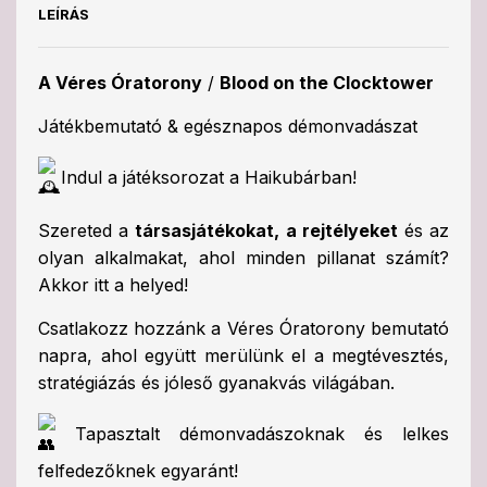
LEÍRÁS
A Véres Óratorony
/
Blood on the Clocktower
Játékbemutató & egésznapos démonvadászat
Indul a játéksorozat a Haikubárban!
Szereted a
társasjátékokat, a rejtélyeket
és az
olyan alkalmakat, ahol minden pillanat számít?
Akkor itt a helyed!
Csatlakozz hozzánk a Véres Óratorony bemutató
napra, ahol együtt merülünk el a megtévesztés,
stratégiázás és jóleső gyanakvás világában.
Tapasztalt démonvadászoknak és lelkes
felfedezőknek egyaránt!