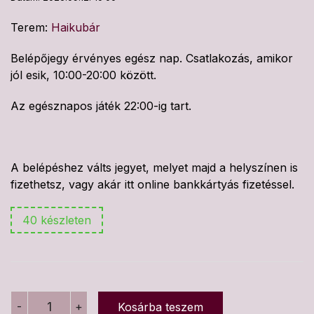
Terem:
Haikubár
Belépőjegy érvényes egész nap. Csatlakozás, amikor
jól esik, 10:00-20:00 között.
Az egésznapos játék 22:00-ig tart.
A belépéshez válts jegyet, melyet majd a helyszínen is
fizethetsz, vagy akár itt online bankkártyás fizetéssel.
40 készleten
Társasjáték
-
+
Kosárba teszem
klub