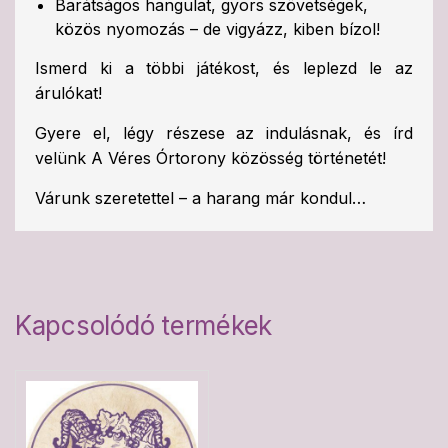
Barátságos hangulat, gyors szövetségek,
közös nyomozás – de vigyázz, kiben bízol!
Ismerd ki a többi játékost, és leplezd le az
árulókat!
Gyere el, légy részese az indulásnak, és írd
velünk A Véres Órtorony közösség történetét!
Várunk szeretettel – a harang már kondul…
Kapcsolódó termékek