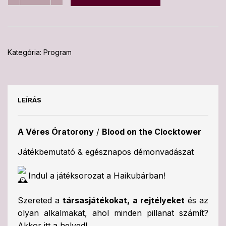
-
Blood
on
the
Clocktower
Kategória:
Program
szeptember
12.
mennyiség
LEÍRÁS
A Véres Óratorony
/
Blood on the Clocktower
Játékbemutató & egésznapos démonvadászat
Indul a játéksorozat a Haikubárban!
Szereted a
társasjátékokat, a rejtélyeket
és az
olyan alkalmakat, ahol minden pillanat számít?
Akkor itt a helyed!