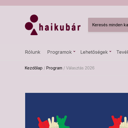
C
a
t
e
g
Rólunk
Programok
Lehetőségek
Tevé
o
r
y
Kezdőlap
/
Program
/ Választás 2026
n
a
m
e