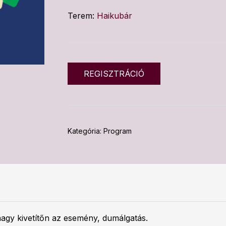
Terem:
Haikubár
REGISZTRÁCIÓ
Kategória:
Program
nagy kivetítőn az esemény, dumálgatás.