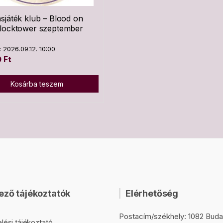
sjáték klub – Blood on
Clocktower szeptember
 2026.09.12. 10:00
0
Ft
Kosárba teszem
ező tájékoztatók
Elérhetőség
Postacím/székhely: 1082 Buda
lési tájékoztató