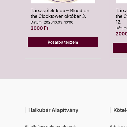
Társasjáték klub – Blood on
Társa
the Clocktower október 3.
the 
12.
Dátum: 2026.10.03. 10:00
2000
Ft
Dátum:
200
Kosárba teszem
Haikubár Alapítvány
Kötel
Alapítványi dokumentumok
Adatkeze