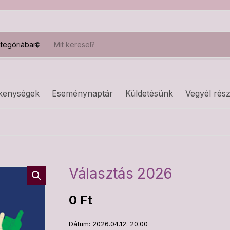
S
e
a
r
c
h
kenységek
Eseménynaptár
Küldetésünk
Vegyél rész
p
r
o
d
u
c
t
s
Választás 2026
:
0
Ft
Dátum: 2026.04.12. 20:00