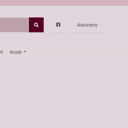
Adomány
S
e
a
r
c
t!
Kosár
h