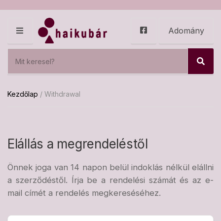
Adomány
M
E
S
N
e
U
C
S
a
a
e
r
t
a
c
Kezdőlap
/ Withdrawal
e
r
h
g
c
p
o
h
r
r
o
y
Elállás a megrendeléstől
d
n
u
a
c
m
Önnek joga van 14 napon belül indoklás nélkül elállni
t
e
a szerződéstől. Írja be a rendelési számát és az e-
s
:
mail címét a rendelés megkereséséhez.