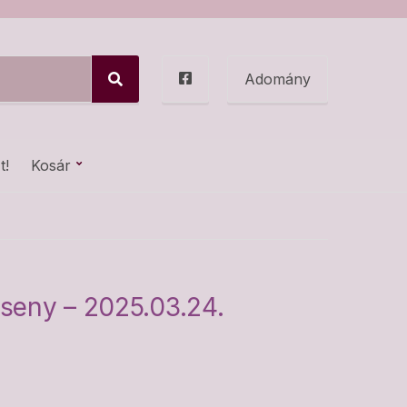
Adomány
S
e
a
r
c
t!
Kosár
h
rseny – 2025.03.24.