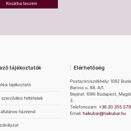
Kosárba teszem
ező tájékoztatók
Elérhetőség
Postacím/székhely: 1082 Buda
lési tájékoztató
Baross u. 88. A/1.
Bejárat: 1086 Budapest, Magd
 szerződési feltételek
3.
Telefonszám:
+36 20 355 57
általános házirend
Email:
haikubar@haikubar.hu
zabályzat