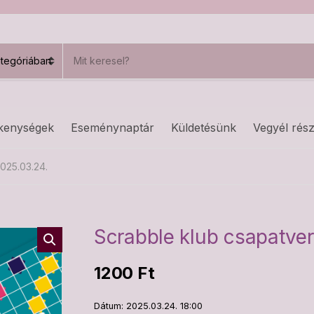
S
e
a
r
c
h
kenységek
Eseménynaptár
Küldetésünk
Vegyél rész
p
r
o
025.03.24.
d
u
c
t
s
Scrabble klub csapatve
:
1200
Ft
Dátum: 2025.03.24. 18:00