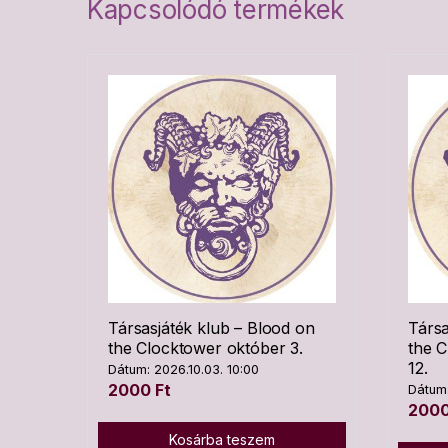
Kapcsolódó termékek
Társasjáték klub – Blood on
Társa
the Clocktower október 3.
the 
12.
Dátum: 2026.10.03. 10:00
2000
Ft
Dátum:
200
Kosárba teszem