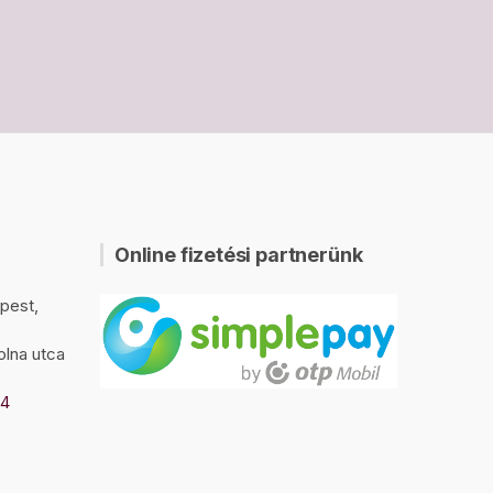
Online fizetési partnerünk
pest,
olna utca
94