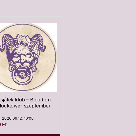
sjáték klub – Blood on
Clocktower szeptember
 2026.09.12. 10:00
0
Ft