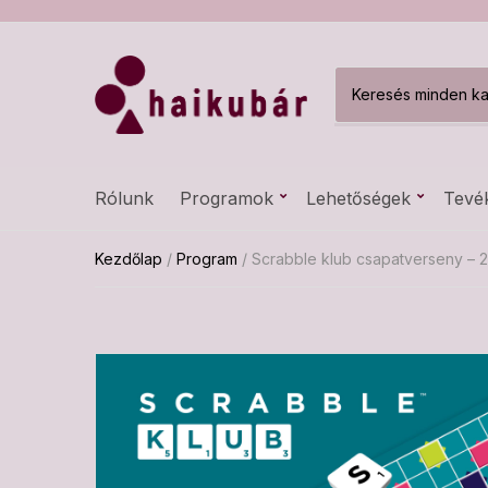
C
a
t
e
g
Rólunk
Programok
Lehetőségek
Tevé
o
r
y
Kezdőlap
/
Program
/ Scrabble klub csapatverseny – 2
n
a
m
e